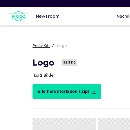
Newsroom
Nachri
Press-Kits
Logo
Logo
58,3 KB
2
Bilder
Alle herunterladen (.zip)