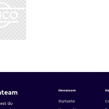
e
Newsroom
N
nteam
Startseite
C
est du