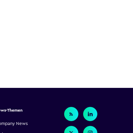
ews-Themen
ompany News