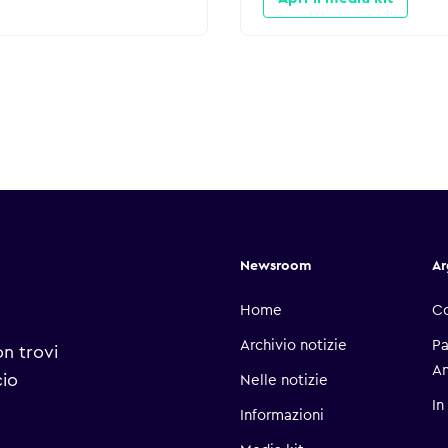
Newsroom
Ar
Home
C
Archivio notizie
Pa
on trovi
A
cio
Nelle notizie
In
Informazioni