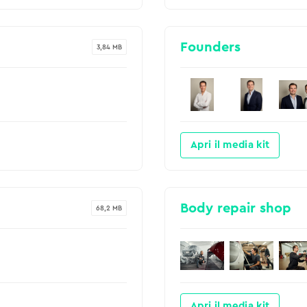
Founders
3,84 MB
Apri il media kit
Body repair shop
68,2 MB
Apri il media kit