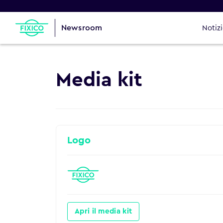
Newsroom
Notiz
Media kit
Logo
Apri il media kit