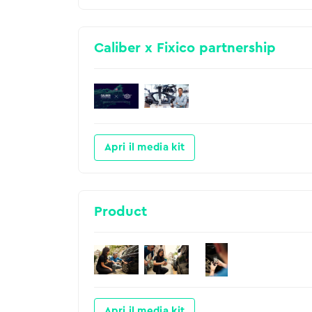
Caliber x Fixico partnership
Apri il media kit
Product
Apri il media kit