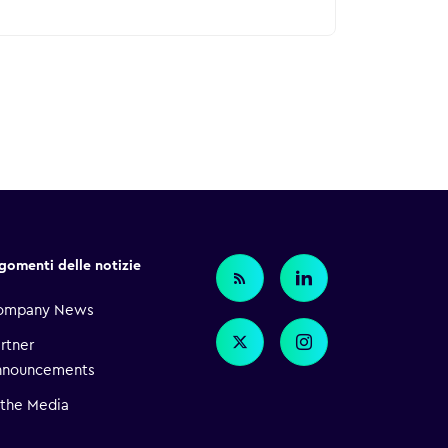
gomenti delle notizie
ompany News
rtner
nnouncements
 the Media