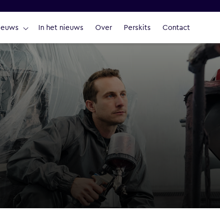
ieuws
In het nieuws
Over
Perskits
Contact