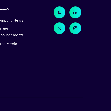
ema's
ompany News
rtner
nnouncements
 the Media