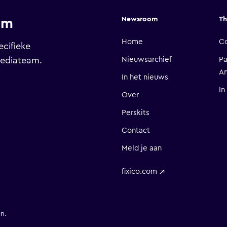
Newsroom
Th
am
Home
C
cifieke
mediateam.
Nieuwsarchief
Pa
A
In het nieuws
In
Over
Perskits
Contact
Meld je aan
fixico.com
n.