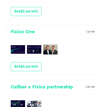
Bekijk perskit
Fixico One
7,23 MB
Bekijk perskit
Caliber x Fixico partnership
3,84 MB