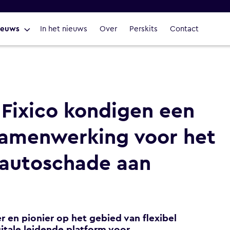
ieuws
In het nieuws
Over
Perskits
Contact
ixico kondigen een
samenwerking voor het
 autoschade aan
en pionier op het gebied van flexibel
gitale leidende platform voor