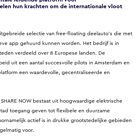
en hun krachten om de internationale vloot
gebreide selectie van free-floating deelauto’s die met
eve app gehuurd kunnen worden. Het bedrijf is in
6 steden verdeeld over 8 Europese landen. De
eid uit een aantal succesvolle pilots in Amsterdam en
telplatform een waardevolle, gecentraliseerde en
n SHARE NOW bestaat uit hoogwaardige elektrische
 stad toegang geven tot flexibele en duurzame
oornamelijk actief is in drukke grootstedelijke gebieden
gelmatig voor.