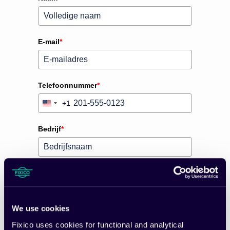
E-mail
*
Telefoonnummer
*
+1
United
States
+1
Bedrijf
*
Wat is de grootte van uw wagenpark?
We use cookies
Land
Fixico uses cookies for functional and analytical