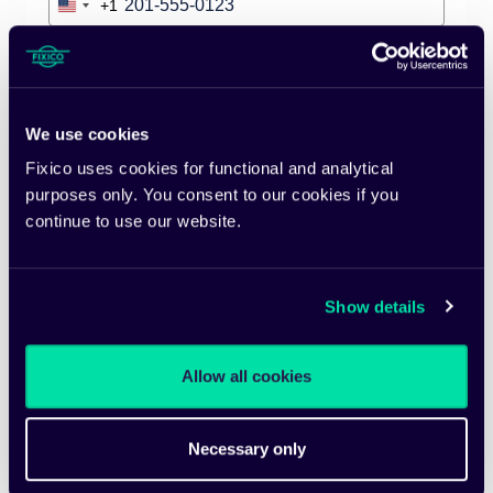
+1
United
States
+1
Website
We use cookies
Country list
*
Fixico uses cookies for functional and analytical
purposes only. You consent to our cookies if you
continue to use our website.
Would you like to receive mechanical repair,
maintenance and/or tyre service cases through
Fixico?
*
Show details
Please verify your request
*
Allow all cookies
Necessary only