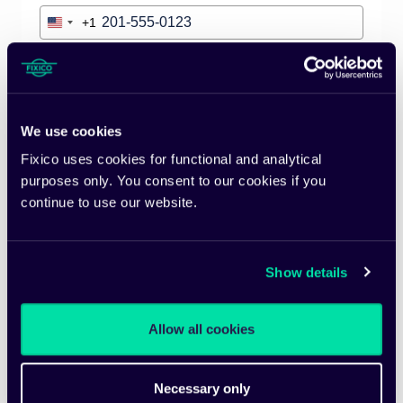
+1
United
States
+1
Site internet
We use cookies
Pays
Fixico uses cookies for functional and analytical
purposes only. You consent to our cookies if you
continue to use our website.
Souhaitez-vous recevoir des demandes de
réparations mécaniques, d’entretien et/ou de pneus
?
*
Show details
Veuillez vérifier votre demande
*
Allow all cookies
Necessary only