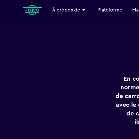
À propos de
Plateforme
Ma
En co
normes
de carro
avec le 
de c
i