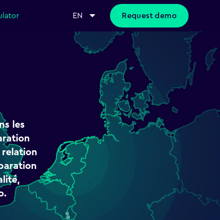
ulator
EN
Request demo
ns les
aration
 relation
éparation
lité,
o.